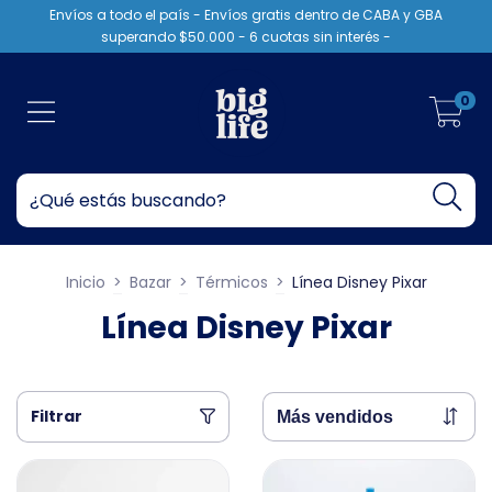
Envíos a todo el país - Envíos gratis dentro de CABA y GBA
superando $50.000 - 6 cuotas sin interés -
0
Inicio
>
Bazar
>
Térmicos
>
Línea Disney Pixar
Línea Disney Pixar
Filtrar