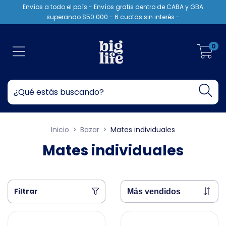
Envíos a todo el país - Envíos gratis dentro de CABA y GBA
superando $50.000 - 6 cuotas sin interés -
0
Inicio
>
Bazar
>
Mates individuales
Mates individuales
Filtrar