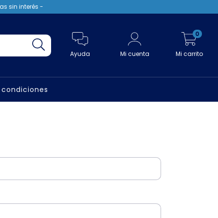
s sin interés -
0
Ayuda
Mi cuenta
Mi carrito
 condiciones