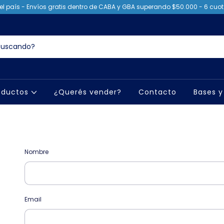
el país - Envíos gratis dentro de CABA y GBA superando $50.000 - 6 cuota
oductos
¿Querés vender?
Contacto
Bases y
Nombre
Email