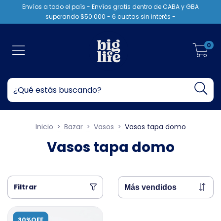
Envíos a todo el país - Envíos gratis dentro de CABA y GBA
superando $50.000 - 6 cuotas sin interés -
0
Inicio
>
Bazar
>
Vasos
>
Vasos tapa domo
Vasos tapa domo
Filtrar
30%OFF