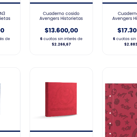
 N3
Cuaderno cosido
Cuaderno
ietas
Avengers Historietas
Avengers Hi
00
$13.600,00
$17.3
rés de
6
cuotas sin interés de
6
cuotas sin 
$2.266,67
$2.88