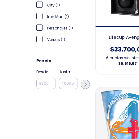
City (1)
Iron Man (1)
Personajes (1)
Lifecup Aven
Versus (1)
$33.700,
6
cuotas sin inte
Precio
$5.616,67
Desde
Hasta