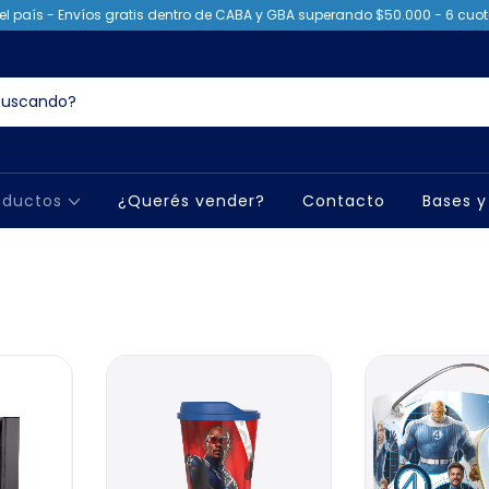
el país - Envíos gratis dentro de CABA y GBA superando $50.000 - 6 cuota
oductos
¿Querés vender?
Contacto
Bases y