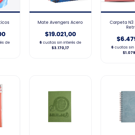
ticos
Mate Avengers Acero
Carpeta N3
Ret
00
$19.021,00
$6.47
rés de
6
cuotas sin interés de
6
cuotas sin 
$3.170,17
$1.079