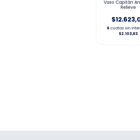
Vaso Capitán A
Relieve
$12.623,
6
cuotas sin inte
$2.103,83