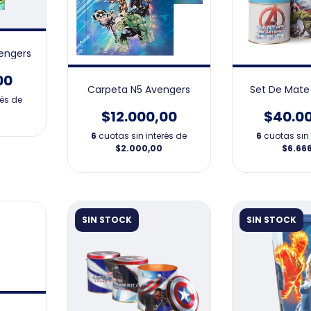
engers
00
Carpeta N5 Avengers
Set De Mate
rés de
$12.000,00
$40.0
6
cuotas sin interés de
6
cuotas sin 
$2.000,00
$6.66
SIN STOCK
SIN STOCK