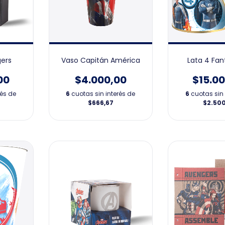
gers
Vaso Capitán América
Lata 4 Fan
00
$4.000,00
$15.0
rés de
6
cuotas sin interés de
6
cuotas sin 
$666,67
$2.50