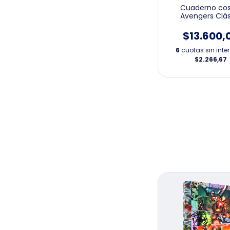
Cuaderno cos
Avengers Clá
$13.600,
6
cuotas sin inte
$2.266,67