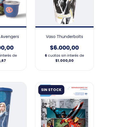
 Avengers
Vaso Thunderbolts
00,00
$6.000,00
interés de
6
cuotas sin interés de
6,67
$1.000,00
SIN STOCK