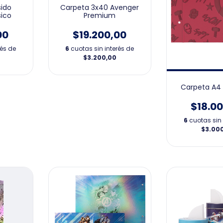
ido
Carpeta 3x40 Avenger
sico
Premium
00
$19.200,00
rés de
6
cuotas sin interés de
$3.200,00
Carpeta A4
$18.0
6
cuotas sin 
$3.00