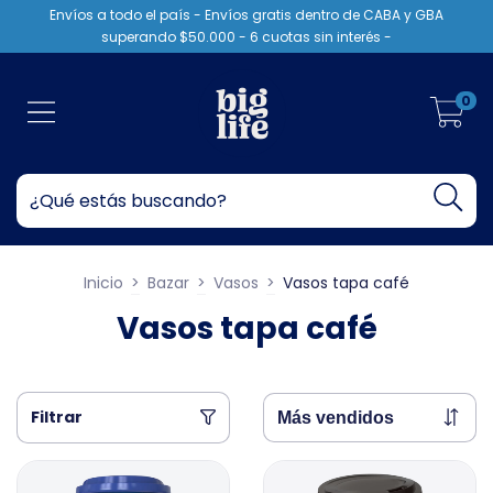
Envíos a todo el país - Envíos gratis dentro de CABA y GBA
superando $50.000 - 6 cuotas sin interés -
0
Inicio
>
Bazar
>
Vasos
>
Vasos tapa café
Vasos tapa café
Filtrar