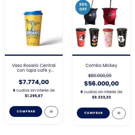
30
%
OFF
Vaso Rosario Central
Combo Mickey
con tapa café y
packaging
$80.000,00
$7.774,00
$56.000,00
6
cuotas sin interés de
6
cuotas sin interés de
$1.295,67
$9.333,33