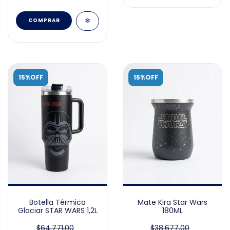
15%OFF
15%OFF
Botella Térmica
Mate Kira Star Wars
Glaciar STAR WARS 1,2L
180ML
$64.771,00
$38.677,00