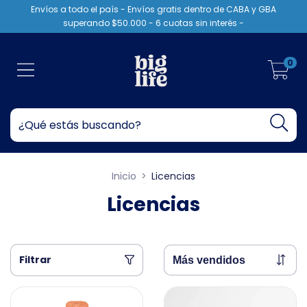
Envíos a todo el país - Envíos gratis dentro de CABA y GBA
superando $50.000 - 6 cuotas sin interés -
0
Inicio
>
Licencias
Licencias
Filtrar