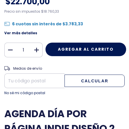
$22.700,00
Precio sin impuestos
$18.760,33
6
cuotas sin interés de
$3.783,33
Ver más detalles
CAMBIAR CP
Entregas para el CP:
Medios de envío
CALCULAR
No sé mi código postal
AGENDA DÍA POR
PÁGINA INDIE DISEÑO 2