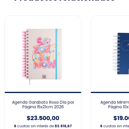
Agenda Garabato Rosa Día por
Agenda Minima
Página 15x21cm 2026
Página 10
$23.500,00
$19.0
6
cuotas sin interés de
$3.916,67
6
cuotas sin int