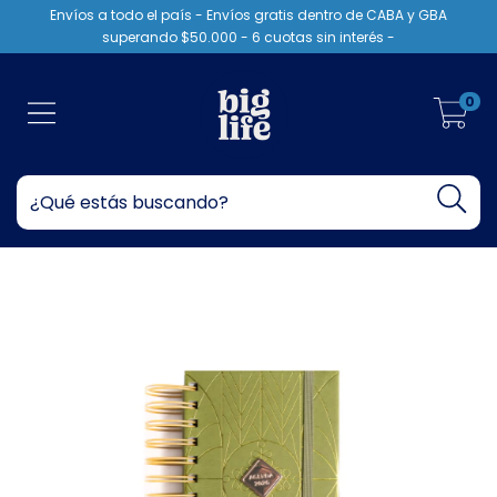
Envíos a todo el país - Envíos gratis dentro de CABA y GBA
superando $50.000 - 6 cuotas sin interés -
0