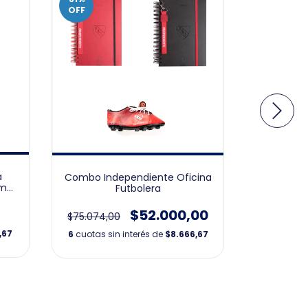
OFF
a
Agend
Combo Independiente Oficina
cm
Semana 
Futbolera
$
$52.000,00
$75.074,00
,67
6
cuotas s
6
cuotas sin interés de
$8.666,67