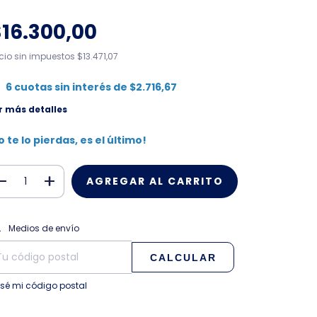
$16.300,00
ecio sin impuestos
$13.471,07
6
cuotas sin interés de
$2.716,67
r más detalles
o te lo pierdas, es el último!
CAMBIAR CP
regas para el CP:
Medios de envío
CALCULAR
 sé mi código postal