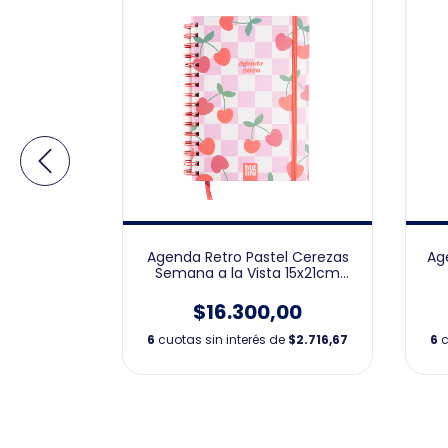
ca Semana
Agenda Retro Pastel Cerezas
Ag
cm 2026
Semana a la Vista 15x21cm
2026
00
$16.300,00
e
$2.716,67
6
cuotas sin interés de
$2.716,67
6
c