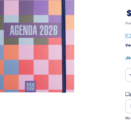
Pr
Ve
¡N
Ent
No