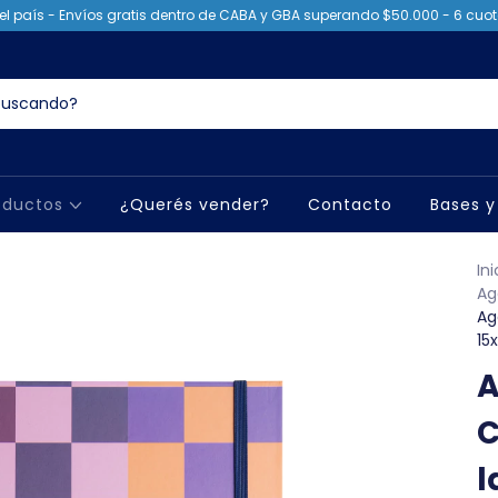
el país - Envíos gratis dentro de CABA y GBA superando $50.000 - 6 cuota
oductos
¿Querés vender?
Contacto
Bases y
Ini
Ag
Ag
15
A
C
l