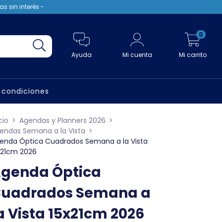
s sin interés -
0
Ayuda
Mi cuenta
Mi carrito
 condiciones
cio
>
Agendas y Planners 2026
>
endas Semana a la Vista
>
enda Óptica Cuadrados Semana a la Vista
x21cm 2026
genda Óptica
uadrados Semana a
a Vista 15x21cm 2026