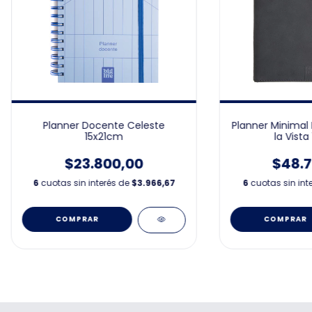
Planner Docente Celeste
Planner Minimal
15x21cm
la Vista
$23.800,00
$48.7
6
cuotas sin interés de
$3.966,67
6
cuotas sin int