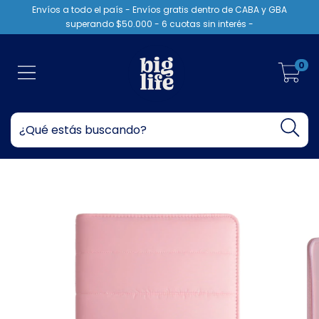
Envíos a todo el país - Envíos gratis dentro de CABA y GBA
superando $50.000 - 6 cuotas sin interés -
0