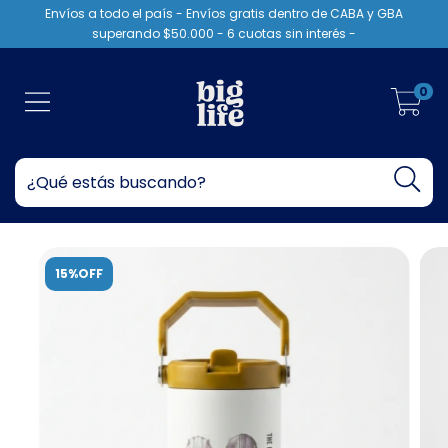
Envíos a todo el país - Envíos gratis dentro de CABA y GBA
superando $50.000 - 6 cuotas sin interés -
0
15%OFF