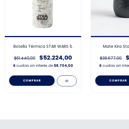
Botella Térmica STAR WARS 1L
Mate Kira St
$52.224,00
$
$61.440,00
$38.677,00
6
cuotas sin interés de
$8.704,00
6
cuotas sin int