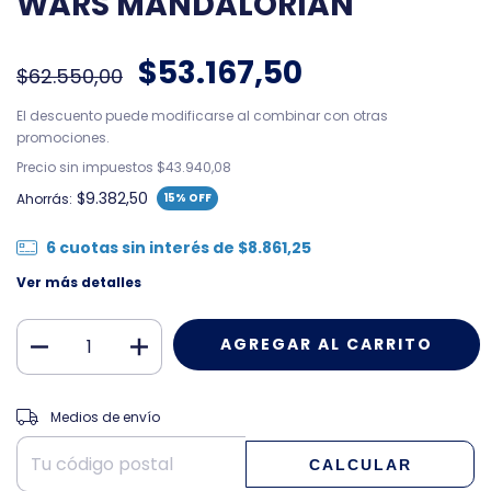
WARS MANDALORIAN
$53.167,50
$62.550,00
El descuento puede modificarse al combinar con otras
promociones.
Precio sin impuestos
$43.940,08
$9.382,50
Ahorrás:
15
% OFF
6
cuotas sin interés de
$8.861,25
Ver más detalles
CAMBIAR CP
Entregas para el CP:
Medios de envío
CALCULAR