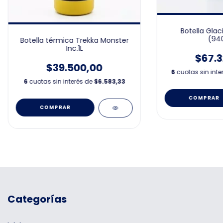
Botella Glac
(94
Botella térmica Trekka Monster
Inc.1L
$67.3
$39.500,00
6
cuotas sin inte
6
cuotas sin interés de
$6.583,33
Categorías