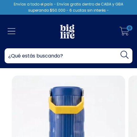
Envíos a todo el país - Envíos gratis dentro de CABA y GBA
superando $50.000 - 6 cuotas sin interés -
0