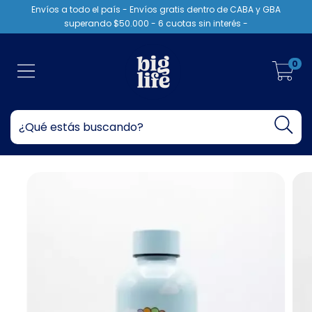
Envíos a todo el país - Envíos gratis dentro de CABA y GBA
superando $50.000 - 6 cuotas sin interés -
0