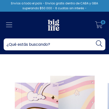
Envíos a todo el país - Envíos gratis dentro de CABA y GBA
superando $50.000 - 6 cuotas sin interés -
0