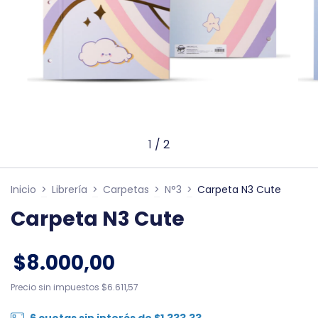
1
/
2
Inicio
>
Librería
>
Carpetas
>
N°3
>
Carpeta N3 Cute
Carpeta N3 Cute
$8.000,00
Precio sin impuestos
$6.611,57
6
cuotas sin interés de
$1.333,33