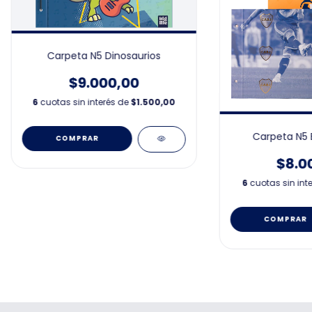
Carpeta N5 Dinosaurios
$9.000,00
6
cuotas sin interés de
$1.500,00
Carpeta N5 
$8.0
6
cuotas sin int