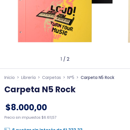
1
/
2
Inicio
>
Librería
>
Carpetas
>
N°5
>
Carpeta N5 Rock
Carpeta N5 Rock
$8.000,00
Precio sin impuestos
$6.611,57
6
cuotas sin interés de
$1.333,33