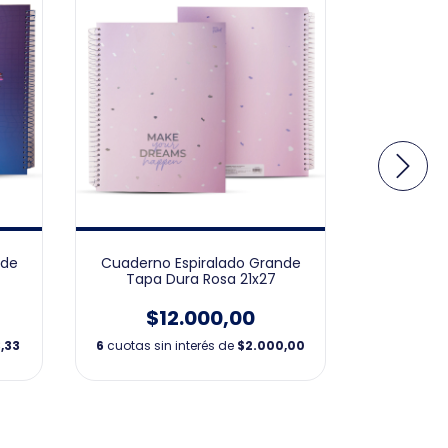
nde
Cuaderno Espiralado Grande
Cuaderno
Tapa Dura Rosa 21x27
Tapa Du
$12.000,00
$
,33
6
cuotas sin interés de
$2.000,00
6
cuotas s