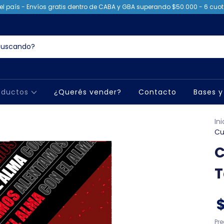
el país - Envíos gratis dentro de CABA y GBA superando $50.000 - 6 cuota
oductos
¿Querés vender?
Contacto
Bases y
Ini
Cu
C
T
Pr