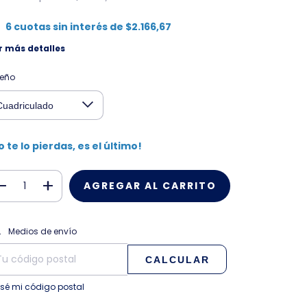
6
cuotas sin interés de
$2.166,67
r más detalles
seño
o te lo pierdas, es el último!
CAMBIAR CP
regas para el CP:
Medios de envío
CALCULAR
 sé mi código postal