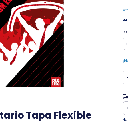
Ve
Di
¡N
Ent
ario Tapa Flexible
No