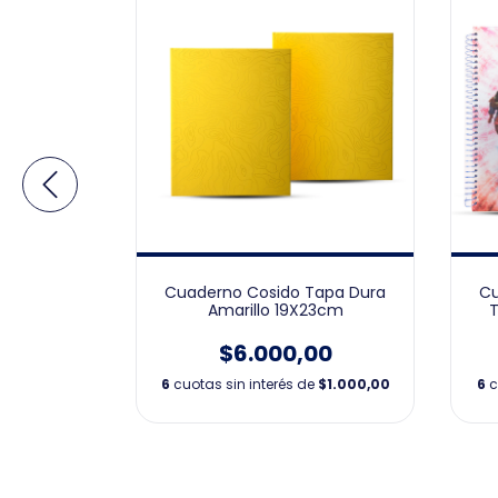
Tapa Dura
Cuaderno Cosido Tapa Dura
Cu
3cm
Amarillo 19X23cm
T
00
$6.000,00
e
$1.000,00
6
cuotas sin interés de
$1.000,00
6
c