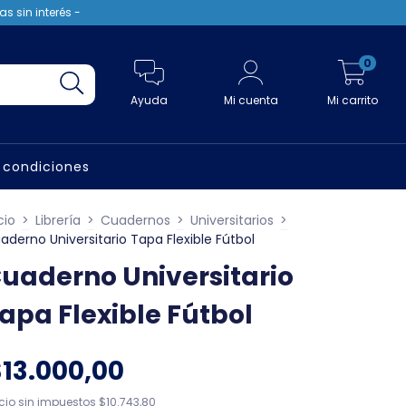
s sin interés -
0
Ayuda
Mi cuenta
Mi carrito
 condiciones
cio
>
Librería
>
Cuadernos
>
Universitarios
>
aderno Universitario Tapa Flexible Fútbol
uaderno Universitario
apa Flexible Fútbol
$13.000,00
ecio sin impuestos
$10.743,80