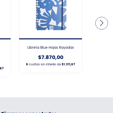
Libreta Blue Hojas Rayadas
Libreta Ó
$7.870,00
$
6
cuotas sin interés de
$1.311,67
6
cuotas s
,67