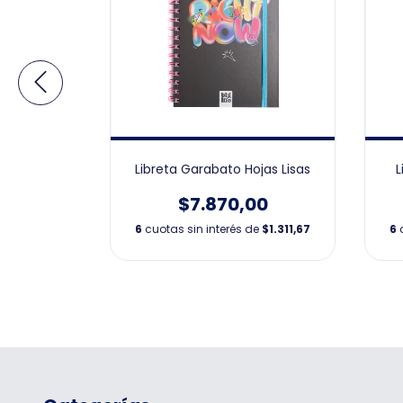
s Lisas
Libreta Garabato Hojas Lisas
L
00
$7.870,00
de
$1.311,67
6
cuotas sin interés de
$1.311,67
6