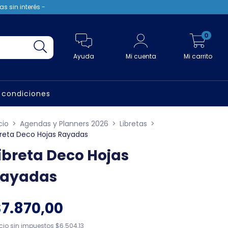
s sin interés -
0
Ayuda
Mi cuenta
Mi carrito
 condiciones
cio
>
Agendas y Planners 2026
>
Libretas
>
breta Deco Hojas Rayadas
ibreta Deco Hojas
ayadas
$7.870,00
ecio sin impuestos
$6.504,13