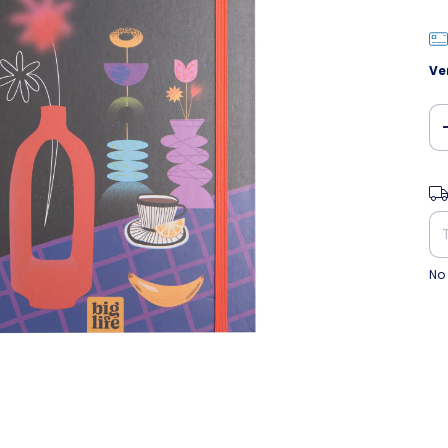
Ve
Ent
No