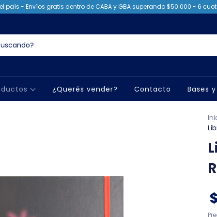
el país - Envíos gratis dentro de CABA y GBA superando $50.000 - 6 cuota
oductos
¿Querés vender?
Contacto
Bases y
Ini
Li
L
R
Pr