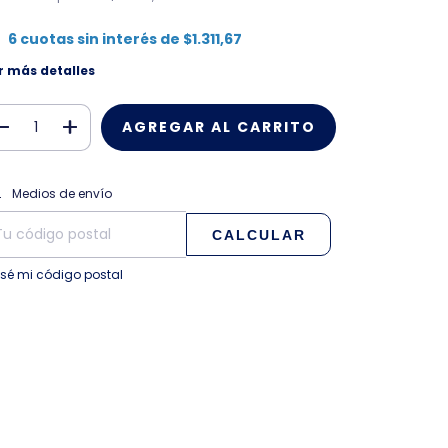
6
cuotas sin interés de
$1.311,67
r más detalles
CAMBIAR CP
regas para el CP:
Medios de envío
CALCULAR
 sé mi código postal