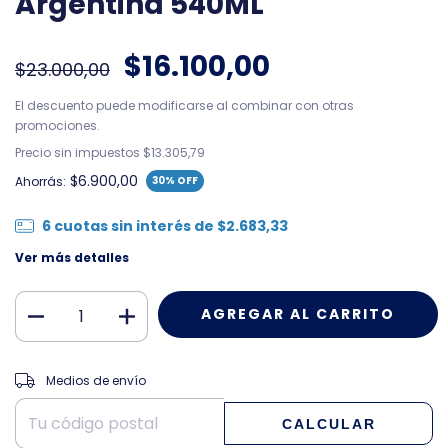
Argentina 540ML
$16.100,00
$23.000,00
El descuento puede modificarse al combinar con otras
promociones.
Precio sin impuestos
$13.305,79
$6.900,00
Ahorrás:
30
% OFF
6
cuotas sin interés de
$2.683,33
Ver más detalles
CAMBIAR CP
Entregas para el CP:
Medios de envío
CALCULAR