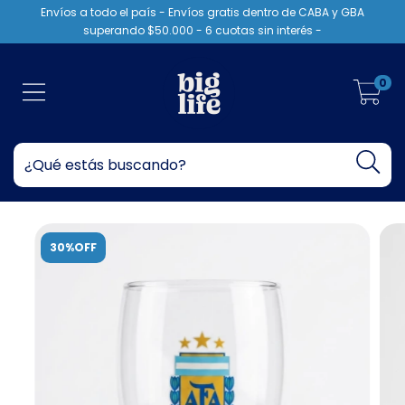
Envíos a todo el país - Envíos gratis dentro de CABA y GBA
superando $50.000 - 6 cuotas sin interés -
0
30%OFF