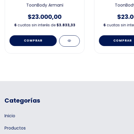
ToonBody Armani
ToonBody
$23.000,00
$23.0
6
cuotas sin interés de
$3.833,33
6
cuotas sin int
Categorías
Inicio
Productos