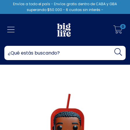
Envíos a todo el país - Envíos gratis dentro de CABA y GBA
superando $50.000 - 6 cuotas sin interés -
0