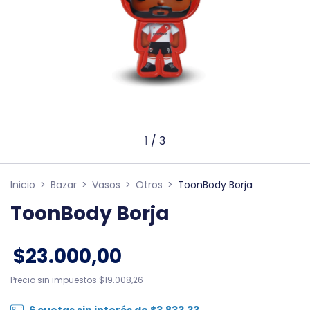
1
/
3
Inicio
>
Bazar
>
Vasos
>
Otros
>
ToonBody Borja
ToonBody Borja
$23.000,00
Precio sin impuestos
$19.008,26
6
cuotas sin interés de
$3.833,33