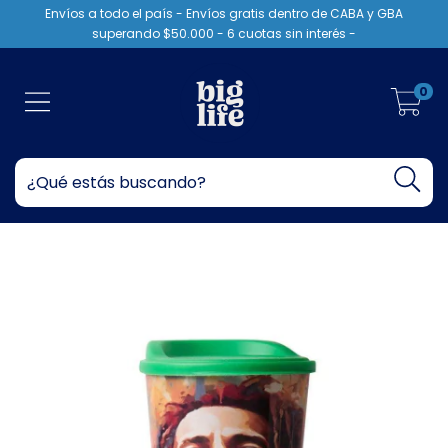
Envíos a todo el país - Envíos gratis dentro de CABA y GBA
superando $50.000 - 6 cuotas sin interés -
0