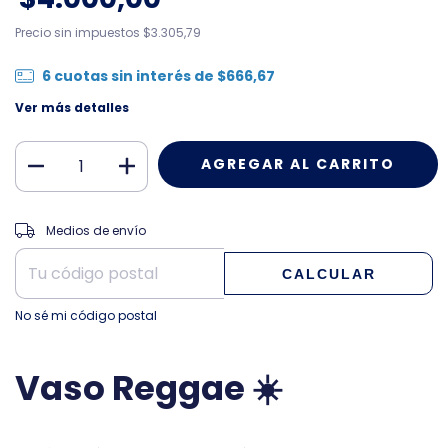
Precio sin impuestos
$3.305,79
6
cuotas sin interés de
$666,67
Ver más detalles
CAMBIAR CP
Entregas para el CP:
Medios de envío
CALCULAR
No sé mi código postal
Vaso Reggae
☀️