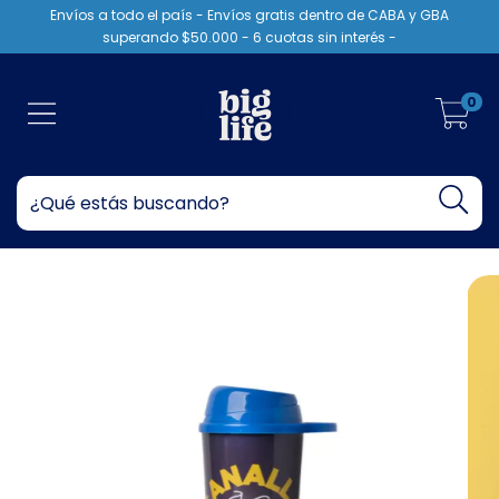
Envíos a todo el país - Envíos gratis dentro de CABA y GBA
superando $50.000 - 6 cuotas sin interés -
0