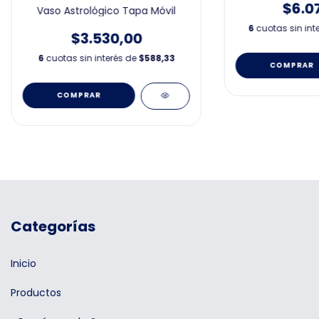
$6.0
Vaso Astrológico Tapa Móvil
6
cuotas sin int
$3.530,00
6
cuotas sin interés de
$588,33
Categorías
Inicio
Productos