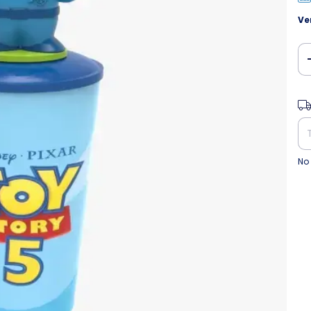
Ve
Ent
No