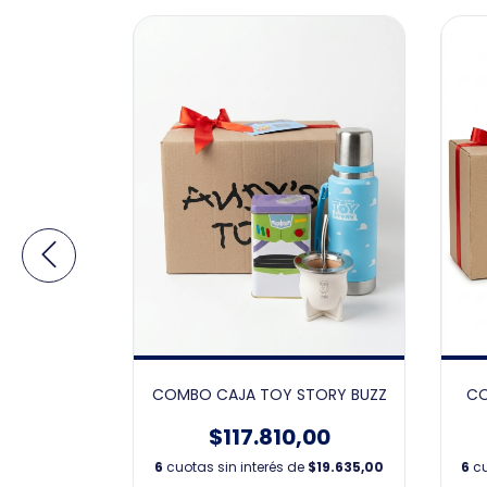
ry 180ML
COMBO CAJA TOY STORY BUZZ
CO
00
$117.810,00
e
$3.666,67
6
cuotas sin interés de
$19.635,00
6
cu