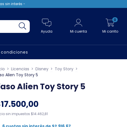
s sin interés -
0
Ayuda
Mi cuenta
Mi carrito
 condiciones
cio
>
Licencias
>
Disney
>
Toy Story
>
so Alien Toy Story 5
aso Alien Toy Story 5
$17.500,00
ecio sin impuestos
$14.462,81
6
cuotas sin interés de
$2.916,67