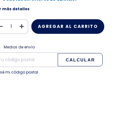
r más detalles
CAMBIAR CP
regas para el CP:
Medios de envío
CALCULAR
 sé mi código postal