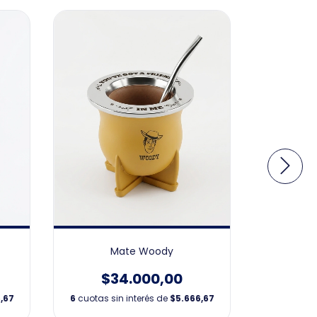
Mate Woody
COMBO 
$34.000,00
$1
,67
6
cuotas sin interés de
$5.666,67
6
cuotas si