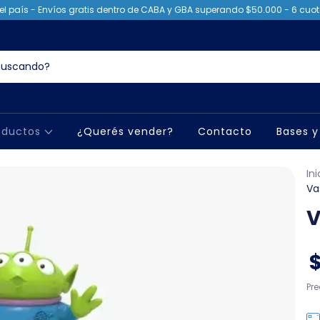
el país - Envíos gratis dentro de CABA y GBA superando $50.000 - 6 cuota
oductos
¿Querés vender?
Contacto
Bases y
Ini
Va
V
Pr