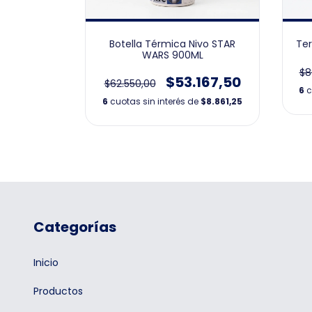
aciar STAR
Botella Térmica Nivo STAR
Ter
WARS 900ML
$8
055,35
$53.167,50
$62.550,00
6
c
e
$9.175,89
6
cuotas sin interés de
$8.861,25
Categorías
Inicio
Productos