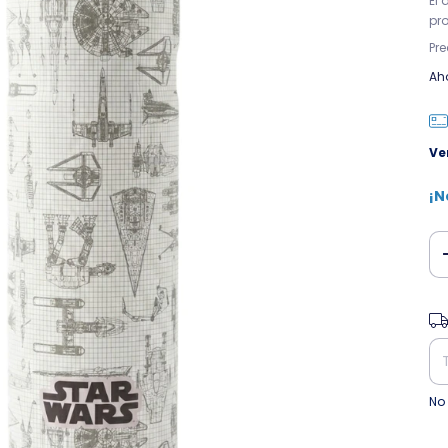
El
pr
Pr
Ah
Ve
¡N
Ent
No