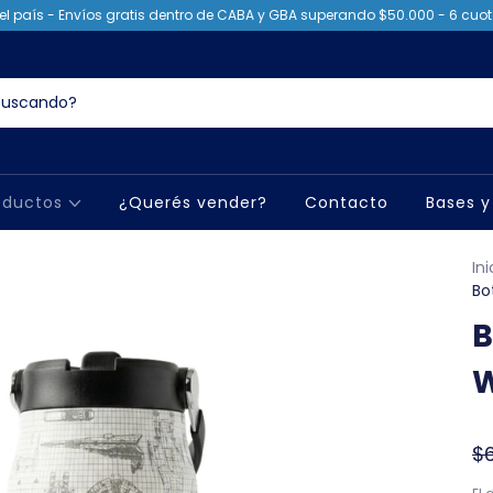
el país - Envíos gratis dentro de CABA y GBA superando $50.000 - 6 cuota
oductos
¿Querés vender?
Contacto
Bases y
Ini
Bo
B
W
$6