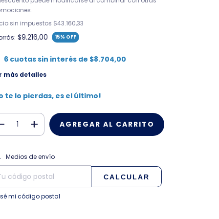
 descuento puede modificarse al combinar con otras
omociones.
ecio sin impuestos
$43.160,33
$9.216,00
orrás:
15
% OFF
6
cuotas sin interés de
$8.704,00
r más detalles
o te lo pierdas, es el último!
CAMBIAR CP
regas para el CP:
Medios de envío
CALCULAR
 sé mi código postal