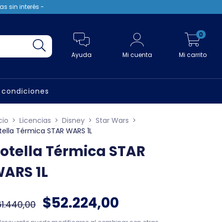
s sin interés -
0
Ayuda
Mi cuenta
Mi carrito
 condiciones
cio
>
Licencias
>
Disney
>
Star Wars
>
tella Térmica STAR WARS 1L
otella Térmica STAR
ARS 1L
$52.224,00
1.440,00