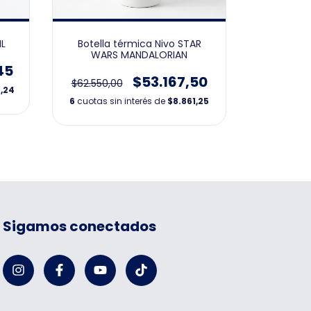
ML
Botella térmica Nivo STAR
Botella T
WARS MANDALORIAN
45
$53.167,50
$62.550,00
$64.771,
,24
6
cuotas sin interés de
$8.861,25
6
cuotas s
Sigamos conectados