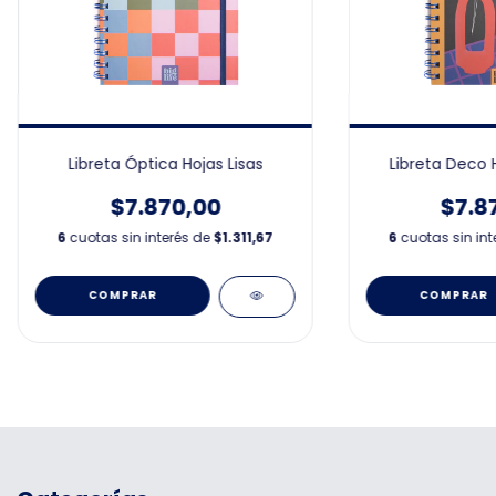
Libreta Óptica Hojas Lisas
Libreta Deco 
$7.870,00
$7.8
6
cuotas sin interés de
$1.311,67
6
cuotas sin in