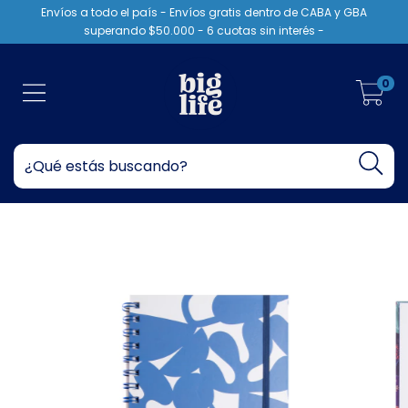
Envíos a todo el país - Envíos gratis dentro de CABA y GBA
superando $50.000 - 6 cuotas sin interés -
0