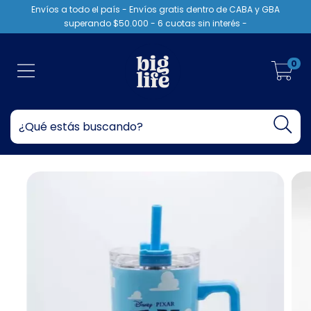
Envíos a todo el país - Envíos gratis dentro de CABA y GBA
superando $50.000 - 6 cuotas sin interés -
0