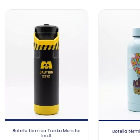
Botella térmica Trekka Monster
Botella térm
Inc.1L