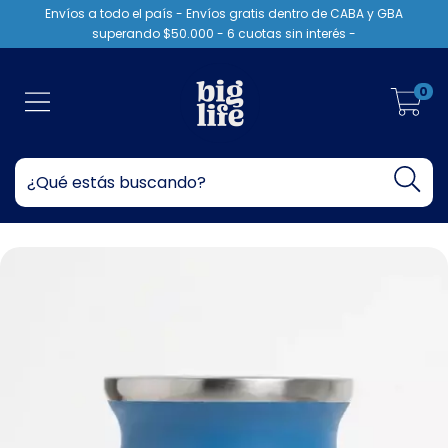
Envíos a todo el país - Envíos gratis dentro de CABA y GBA
superando $50.000 - 6 cuotas sin interés -
0