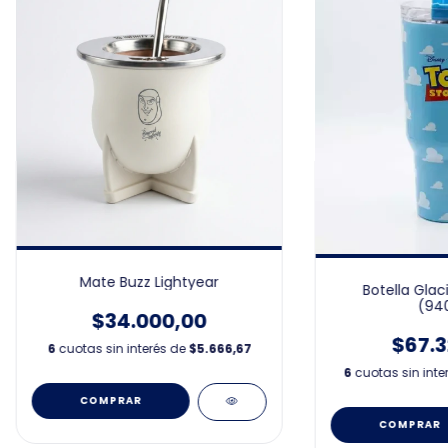
Mate Buzz Lightyear
Botella Glac
(94
$34.000,00
$67.3
6
cuotas sin interés de
$5.666,67
6
cuotas sin inte